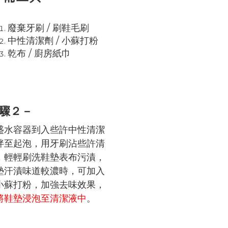
廢棄牙刷 / 刷鞋毛刷
中性清潔劑 / 小蘇打粉
乾布 / 廚房紙巾
驟２－
盛水容器到入些許中性清潔
拌至起泡，用牙刷沾些許清
，輕輕刷洗鞋墊表布污漬，
墊汗漬味道較濃時，可加入
小蘇打粉，加強去味效果，
將鞋墊浸泡至清潔液中
。