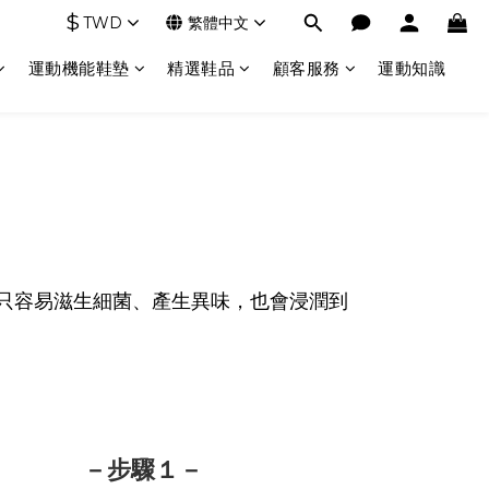
$
TWD
繁體中文
運動機能鞋墊
精選鞋品
顧客服務
運動知識
只容易滋生細菌、產生異味，也會浸潤到
－步驟１－