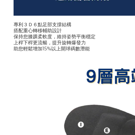
專利３Ｄ６點足部支撐結構
搭配重心轉移輔助設計
保持您膝踝柔軟度，維持姿勢平衡穩定
上桿下桿更流暢，提升旋轉爆發力
助您輕鬆增加
15%
以上開球碼數潛能