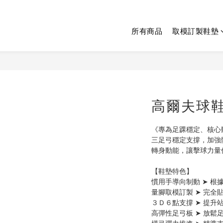
所有商品
取模訂製鞋墊
高爾夫球
《專為足踝穩定、核心
三足弓穩定支撐，加強
轉身動能，讓擊球力量
【鞋墊特色】
慣用手導向制動 ➤ 
量腳取模訂製 ➤ 完全
３Ｄ６點支撐 ➤ 提
高彈性足弓板 ➤ 放