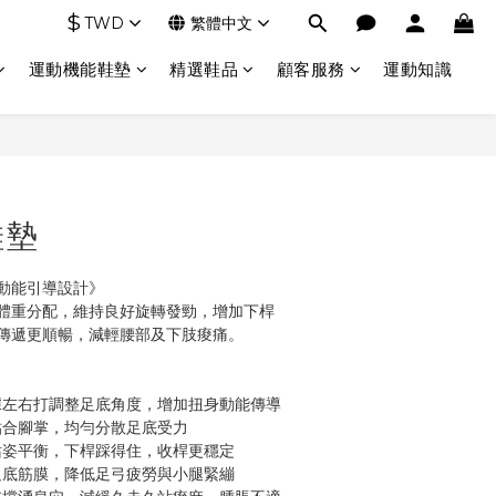
$
TWD
繁體中文
運動機能鞋墊
精選鞋品
顧客服務
運動知識
立即購買
鞋墊
動能引導設計》
體重分配，維持良好旋轉發勁，增加下桿
傳遞更順暢，減輕腰部及下肢痠痛。
根據左右打調整足底角度，增加扭身動能傳導
貼合腳掌，均勻分散足底受力
升站姿平衡，下桿踩得住，收桿更穩定
鬆足底筋膜，降低足弓疲勞與小腿緊繃