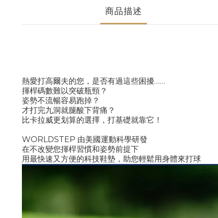
商品描述
熱愛打高爾夫的您，是否有過這些困擾
……
揮桿碼數難以突破瓶頸？
姿勢不流暢容易跑掉？
才打完九洞就腿酸下背痛？
比卡拉威更划算的選擇，打基礎就靠它！
WORLDSTEP 由美國運動科學研發
在不改變您揮桿習慣和姿勢前提下
用最快速又方便的科技鞋墊，助您輕鬆用身體來打球