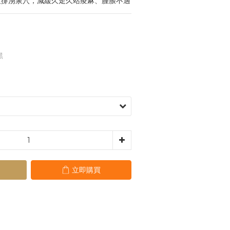
準支撐湧泉穴，減緩久走久站痠麻、腫脹不適
黑
立即購買