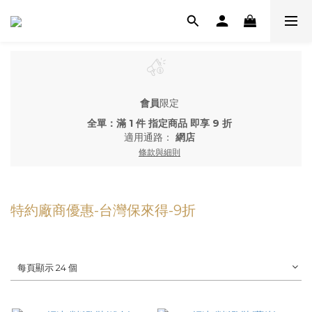
會員
限定
全單：滿 1 件 指定商品 即享 9 折
適用通路：
網店
條款與細則
特約廠商優惠-台灣保來得-9折
每頁顯示 24 個