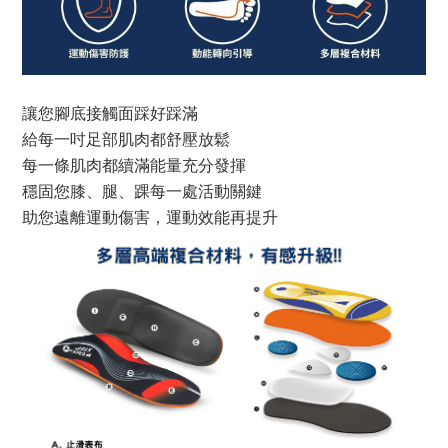
讓您腳底接觸面踩好踩滿
給每一吋足部肌肉都舒壓放鬆
每一條肌肉都續滿能量充分發揮
穩固您膝、腿、踝每一處活動關鍵
助您遠離運動傷害，運動效能再提升