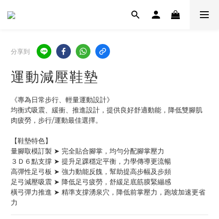
分享到
運動減壓鞋墊
《專為日常步行、輕量運動設計》
均衡式吸震、緩衝、推進設計，提供良好舒適動能，降低雙腳肌
肉疲勞，步行/運動最佳選擇。
【鞋墊特色】
量腳取模訂製 ➤ 完全貼合腳掌，均勻分配腳掌壓力
３Ｄ６點支撐 ➤ 提升足踝穩定平衡，力學傳導更流暢
高彈性足弓板 ➤ 強力動能反餽，幫助提高步幅及步頻
足弓減壓吸震 ➤ 降低足弓疲勞，舒緩足底筋膜緊繃感
橫弓彈力推進 ➤ 精準支撐湧泉穴，降低前掌壓力，跑坡加速更省
力