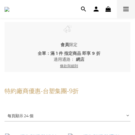
會員
限定
全單：滿 1 件 指定商品 即享 9 折
適用通路：
網店
條款與細則
特約廠商優惠-台塑集團-9折
每頁顯示 24 個